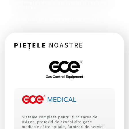
indiferent de locul în care acestea își desfășoară
activitatea.
Membri mândri ai corporației ESAB din 2018.
PIEȚELE
NOASTRE
Sisteme complete pentru furnizarea de
oxigen, protoxid de azot și alte gaze
medicale către spitale, furnizori de servicii