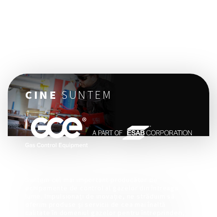
CINE
SUNTEM
Suntem cel mai important producător de
echipamente de control al gazelor din întreaga
lume. Impulsionați de inovație, ne străduim să
oferim produse și servicii de cea mai înaltă
calitate în domeniul gazelor pentru întreprinderi,