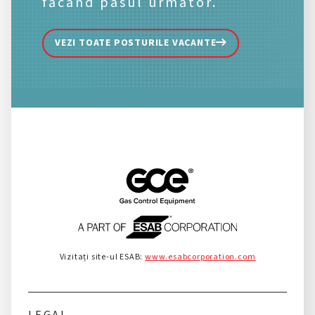
făcând pasul următor.
VEZI TOATE POSTURILE VACANTE
Vizitați site-ul ESAB:
www.esabcorporation.com
LEGAL